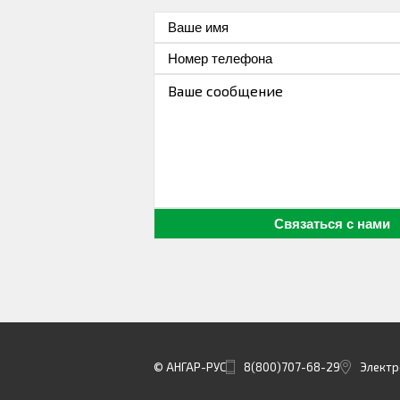
© АНГАР-РУС
8(800)707-68-29
Электр