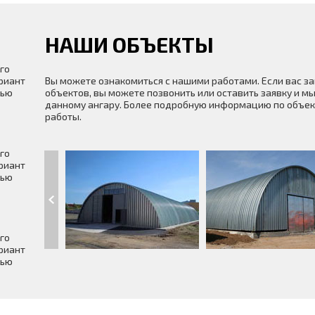
НАШИ ОБЪЕКТЫ
го
риант
Вы можете ознакомиться с нашими работами. Если вас з
щью
объектов, вы можете позвонить или оставить заявку и мы
данному ангару. Более подробную информацию по объек
работы.
го
риант
щью
го
риант
щью