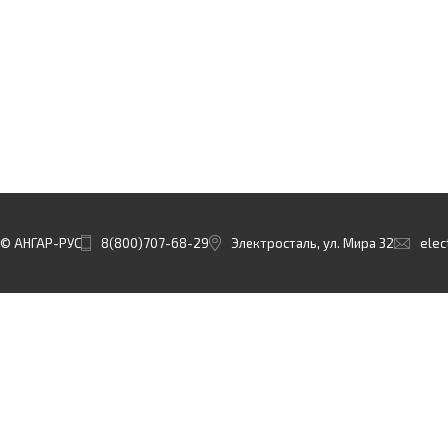
© АНГАР-РУС
8(800)707-68-29
Электросталь, ул. Мира 32
elec